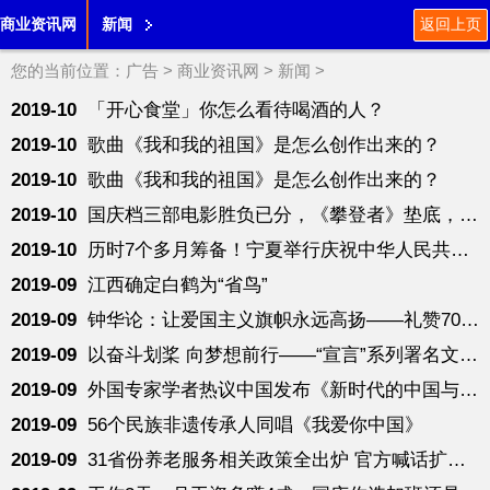
商业资讯网
新闻
返回上页
您的当前位置：
广告
>
商业资讯网
>
新闻
>
2019-10
「开心食堂」你怎么看待喝酒的人？
2019-10
歌曲《我和我的祖国》是怎么创作出来的？
2019-10
歌曲《我和我的祖国》是怎么创作出来的？
2019-10
国庆档三部电影胜负已分，《攀登者》垫底，出品方市值蒸发11亿
2019-10
历时7个多月筹备！宁夏举行庆祝中华人民共和国成立70周年文艺晚
2019-09
江西确定白鹤为“省鸟”
2019-09
钟华论：让爱国主义旗帜永远高扬——礼赞70年新中国
2019-09
以奋斗划桨 向梦想前行——“宣言”系列署名文章引发热烈反响
2019-09
外国专家学者热议中国发布《新时代的中国与世界》白皮书
2019-09
56个民族非遗传承人同唱《我爱你中国》
2019-09
31省份养老服务相关政策全出炉 官方喊话扩大供给