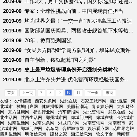
2019-09
工作3天，月工资多赚4成，国庆你选加班还是休假？
2019-09
专家：全球性挑战面前，中国展现责任担当
2019-09
均为世界之最！“一交一直”两大特高压工程投运
2019-09
国防部就国庆阅兵、两栖攻击舰首舰下水等热点答问
2019-09
70年，教育强则国强
2019-09
“女民兵方阵”和“学霸方队”刷屏，增添民众期许
2019-09
自主创新，铸就超算“国之利器”
2019-09
史上最严垃圾管理条例开启强制分类时代
2019-09
北京上海齐头并进 优化营商环境经验获国务院推广
10
首页
上一页
7
8
9
11
下一页
末页
友链：
友情链接
西安头条网
湖北在线
石家庄城市网
西北视窗
河
北城市
冀城门户网
健康播报网
美丽新潮流
青春娱乐网
大众财经
网
东方健康网
餐饮行业网
汽车情报网
湖北资讯网
武汉在线
湖
北生活网
陕西生活网
郑州城市网
豫城门户网
豫城在线
长沙城市
网
湖南生活网
湖南头条网
湘城门户网
湖南资讯网
湖南都市
武
汉城市网
鄂城门户网
名车网
合肥城市网
娱乐看点网
花世界之旅
四川生活网
明溪信息港
建材之家
浙江信息港
软文平台
新闻稿