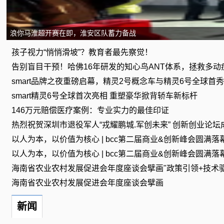
浪你马淮超开赛在即，淮安区队蓄力备战
孩子视力“悄悄滑坡”？教育者最先察觉！
告别盲目干预！哈佛16年研发的知心鸟ANT体系，拯救多动
smart品牌之夜重磅启幕，精灵2号概念车与精灵6号全球首
smart精灵6号全球首次亮相 重塑豪华掀背轿车新标杆
146万元赔偿医疗案例：专业实力的最佳印证
热烈祝贺深圳市退役军人“戎耀鹏城.军创未来” 创新创业论坛
以人为本，以价值为核心 | bcc第二届商业&创新峰会圆满落
以人为本，以价值为核心 | bcc第二届商业&创新峰会圆满落
海南省农业农村发展促进会年度座谈会擘画"政策引领+技术
海南省农业农村发展促进会年度座谈会擘画
新闻