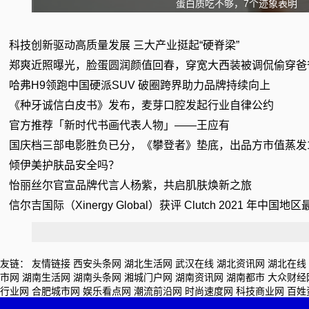
蛋白质吃不够，7个迹象表明
科技创新驱动高质量发展 三大产业挺起“硬脊梁”
郑爽近照曝光，脸蛋圆润颜值回春，穿宽大西装被调侃偷穿爸
哈弗H9领跑中国硬派SUV 破圈跨界助力品牌持续向上
《种牙诚信白皮书》发布，麦芽口腔发起行业自律公约
官方推荐「新时代书画代表人物」——王应有
国庆档三部电影胜负已分，《攀登者》垫底，出品方市值蒸发
倾伊美护肤品安全吗？
怡丽丝尔官宣品牌代言人杨紫，共启肌肤焕新之旅
信尔吉国际（Xinergy Global）获评 Clutch 2021 年中国地
友链：
友情链接
西安头条网
湖北生活网
武汉在线
湖北资讯网
湖北在线
市网
湖南生活网
湖南头条网
湘城门户网
湖南资讯网
湖南都市
大众财经
行业网
合肥城市网
娱乐看点网
潮流前沿网
时尚速度网
科技商业网
百姓