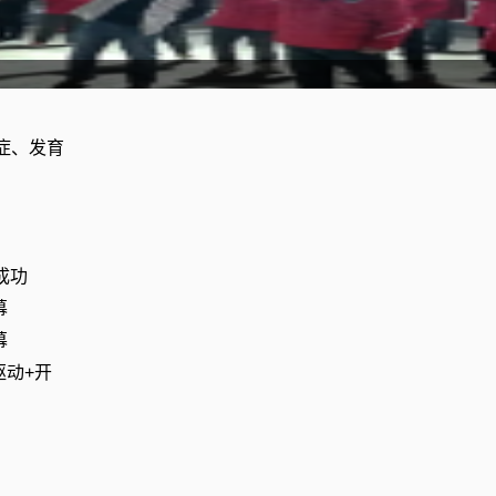
症、发育
秀
成功
幕
幕
驱动+开