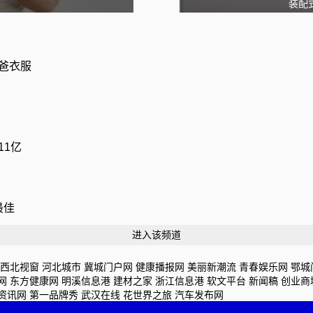
装配
爸衣服
11亿
区最佳
进入该频道
西北视窗
河北城市
冀城门户网
健康播报网
美丽新潮流
青春娱乐网
鄂城
网
东方健康网
明溪信息港
建材之家
浙江信息港
软文平台
新闻稿
创业商
资讯网
第一品牌秀
武汉在线
花世界之旅
汽车发布网