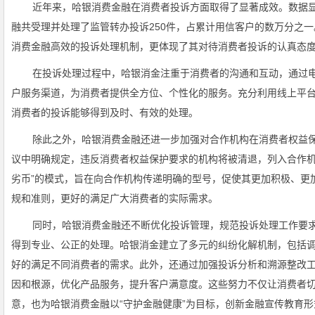
近年来，哈银消费金融在消费者投诉方面取得了显著成效。数据显
融共受理并处理了监管转办投诉250件，占累计用信客户的数万分之
消费金融高效的投诉处理机制，更体现了其对待消费者投诉的认真态
在投诉处理过程中，哈银消金注重于消费者的沟通和互动，通过电
户服务渠道，为消费者提供全方位、个性化的服务。充分利用线上平
消费者的投诉能够得到及时、有效的处理。
除此之外，哈银消费金融还进一步加强对合作机构在消费者权益
议中明确规定，违反消费者权益保护要求的机构将被清退，列入合作机
劣币”的模式，旨在向合作机构传递明确的型号，促使其更加积极、更
规和准则，更好的满足广大消费者的实际需求。
同时，哈银消费金融还不断优化投诉管理，规范投诉处理工作要
得到专业、公正的处理。哈银消金建立了多元的纠纷化解机制，包括
好的满足不同消费者的需求。此外，还通过加强投诉分析和溯源整改
因和根源，优化产品服务，提升客户满意度。这些努力不仅让消费者
意，也为哈银消费金融以“守护金融健康”为目标，创新金融宣传教育