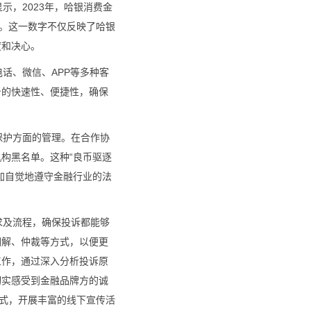
示，2023年，哈银消费金
一。这一数字不仅反映了哈银
度和决心。
话、微信、APP等多种客
台的快速性、便捷性，确保
保护方面的管理。在合作协
构黑名单。这种“良币驱逐
加自觉地遵守金融行业的法
求及流程，确保投诉都能够
调解、仲裁等方式，以便更
工作，通过深入分析投诉原
切实感受到金融品牌方的诚
形式，开展丰富的线下宣传活