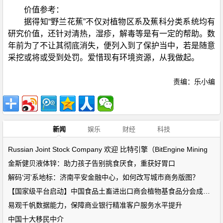
价值参考：
据得知“野兰花蕉”不仅对植物区系及蕉科分类系统均有
研究价值，还针对清热，湿疹，解毒等是有一定的帮助。数
年前为了不让其彻底消失，便列入到了保护当中，若是随意
采挖或将或受到处罚。爱惜现有环境资源，从我做起。
责编：乐小编
新闻
娱乐
财经
科技
Russian Joint Stock Company 欢迎 比特引擎（BitEngine Mining
金斯健贝液体锌：助力孩子告别挑食厌食，重获好胃口
解码‘河’系地标：济南平安金融中心，如何改写城市商务版图？
【国家级平台启动】中国食品土畜进出口商会植物基食品分会成立！
易观千帆数据能力，保障商业银行精准客户服务水平提升
中国十大移民中介