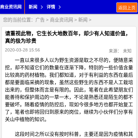
商业资讯网
新闻
详情
返回上页
您的当前位置：
广告
>
商业资讯网
>
新闻
>
请重视此物，它生长大地数百年，却少有人知道价值，
真的极为珍贵
2020-03-28 15:56
来源： 未知
一直以来很多人以为野生资源是取之不尽的，便随意采
挖，却不知道它们的数量在逐渐下降，特别的一些价值含量
比较高的药材植物。我们都知道，对于有利益的东西在最后
都是要面临采摘的现象，虽然这些野生的东西不是人工栽培
出来的，但整体而言是有限的。因此，笔者在此希望朋友们
能善待和保护周边的一草一木，不论是熟悉还是陌生的都不
要破坏。随着疫情的防控后，现如今很多地方也都开始复工
了，笔者也即将回归到原来的岗位，继续为小伙伴们分享有
关山中植物的知识。
这段时间之所以没有按时科普，主要还是因为疫情和其