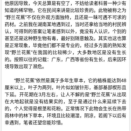
他原因导致，今天总算是有空了，不妨给读者科普一种少有
知道的稀罕物，它在民间来讲是比较珍贵的。此物被称之为
“野兰花蕉”不仅在外观方面独特，且还是一昧可遇不可求的
药材。之前我在湖南某地遇到过，当时还拿给当地的村民辨
认，可得到的答案让笔者感到以外，竟没有人认识，个别的
甚至还是这种野生物有毒，最好别随意触及。其实也这也算
是正常现象，毕竟他们都不是专业的，经过多方面的熟知发
现“野兰花蕉”在我国的比较稀少，大多数地区是没有生长
的。按照以往的记载：广东，广西等省份有生长，后来因环
境导致出现了濒危。
“野兰花蕉”依然是属于多年生草本，它的植株能达到48
厘米以上，叶子为两列，叶片似如铍针形，基部基部楔形且
下延。开花期在3月左右，让人不解的是“野兰花蕉”从出现
在大地起就是没有结果实的，至于是通过什么来延续下去
的，个人觉得是根茎和花粉。正常情况下此物会生长在热带
雨林中的林下草本，环境且比较潮湿，阴凉，若阁下以后有
幸遇到，笔者还望您能珍惜。