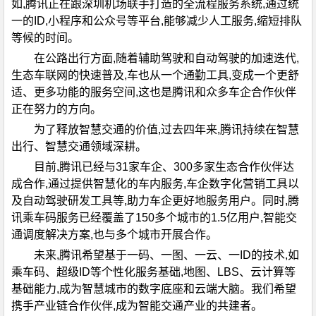
如,腾讯正在跟深圳机场联手打造的全流程服务系统,通过统
一的ID,小程序和公众号等平台,能够减少人工服务,缩短排队
等候的时间。
在公路出行方面,随着辅助驾驶和自动驾驶的加速迭代,
生态车联网的快速普及,车也从一个通勤工具,变成一个更舒
适、更多功能的服务空间,这也是腾讯和众多车企合作伙伴
正在努力的方向。
为了释放智慧交通的价值,过去四年来,腾讯持续在智慧
出行、智慧交通领域深耕。
目前,腾讯已经与31家车企、300多家生态合作伙伴达
成合作,通过提供智慧化的车内服务,车企数字化营销工具以
及自动驾驶研发工具等,助力车企更好地服务用户。同时,腾
讯乘车码服务已经覆盖了150多个城市的1.5亿用户,智能交
通调度解决方案,也与多个城市开展合作。
未来,腾讯希望基于一码、一图、一云、一ID的技术,如
乘车码、超级ID等个性化服务基础,地图、LBS、云计算等
基础能力,成为智慧城市的数字底座和云端大脑。我们希望
携手产业链合作伙伴,成为智能交通产业的共建者。