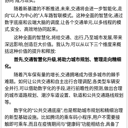
协同”成为现实。
随着新基建的不断推进,未来,交通将会进一步智能化,走
向“以人为中心的”人车路智联模式。这种全面的智慧化,通过
数字底座和云端大脑的调度,让各个交通单元,以多线程的模
式,安全、高效地协同起来。
这种全面的智慧化,将给交通、出行,乃至城市发展,带来
深远影响,创造巨大价值。我认为,可以从以下三个维度来概
括这种价值的提升和释放:
首先,交通智慧化升级,将助力城市规划、管理走向精细
化。
随着汽车保有量的增长,交通拥堵成为很多城市的棘手
难题。如何让公共交通和自主出行合理调配,各类型车辆安
全并行,可以借助数字化的手段,进行前瞻性的预测,做出合理
的城市道路规划、潮汐车道设置、轨道和公共交通路线规划
等。
数字化的“公共交通底座”,也是帮助城市规划和精细治理
的新型基础设施。比如腾讯的乘车码小程序,用户不需要接
触即可乘车,而且在疫情期间与“健康码”功能相结合,具备了