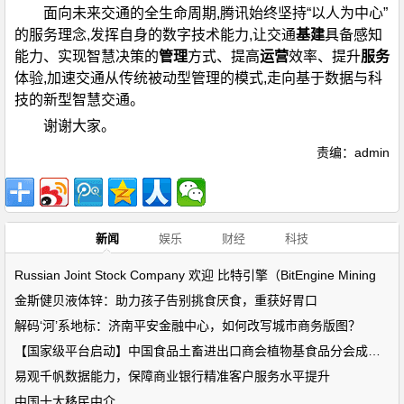
面向未来交通的全生命周期,腾讯始终坚持“以人为中心”
的服务理念,发挥自身的数字技术能力,让交通
基建
具备感知
能力、实现智慧决策的
管理
方式、提高
运营
效率、提升
服务
体验,加速交通从传统被动型管理的模式,走向基于数据与科
技的新型智慧交通。
谢谢大家。
责编：admin
新闻
娱乐
财经
科技
Russian Joint Stock Company 欢迎 比特引擎（BitEngine Mining
金斯健贝液体锌：助力孩子告别挑食厌食，重获好胃口
解码‘河’系地标：济南平安金融中心，如何改写城市商务版图？
【国家级平台启动】中国食品土畜进出口商会植物基食品分会成立！
易观千帆数据能力，保障商业银行精准客户服务水平提升
中国十大移民中介